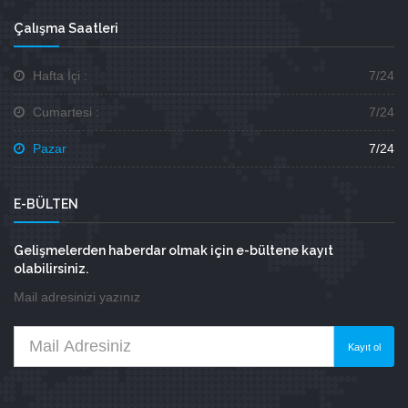
Çalışma Saatleri
Hafta İçi :
7/24
Cumartesi :
7/24
Pazar
7/24
E-BÜLTEN
Gelişmelerden haberdar olmak için e-bültene kayıt
olabilirsiniz.
Mail adresinizi yazınız
Kayıt ol